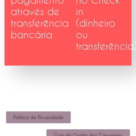
através de
in
transferência
(dinheiro
bancária
ou
transferência
Política de Privacidade
Guia da Quinta das Carvoeiras